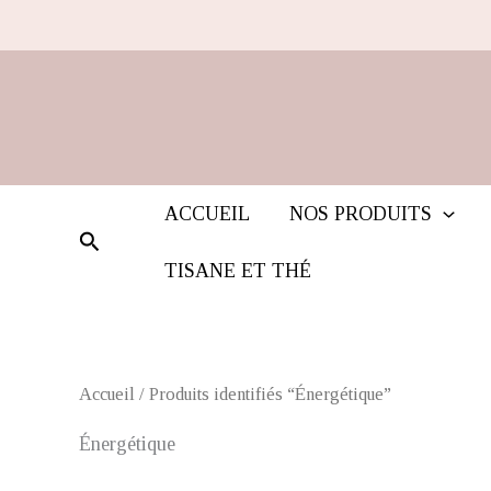
Trié
Aller
du
au
plus
récent
contenu
au
plus
ancien
ACCUEIL
NOS PRODUITS
Rechercher
TISANE ET THÉ
Accueil
/ Produits identifiés “Énergétique”
Énergétique