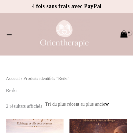
Trié
Aller
4
fois sans frais avec PayPal
du
au
plus
récent
contenu
au
plus
ancien
Accueil
/ Produits identifiés “Reiki”
Reiki
2 résultats affichés