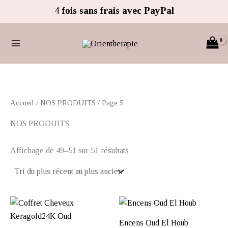
Trié
Aller
4
fois sans frais avec PayPal
du
au
plus
récent
contenu
au
plus
ancien
Accueil
/
NOS PRODUITS
/ Page 5
NOS PRODUITS
Affichage de 49–51 sur 51 résultats
Encens Oud El Houb