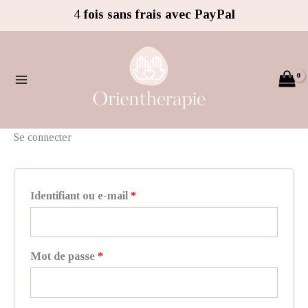
Aller
Obligatoire
Obligatoire
Obligatoire
Obligatoire
Obligatoire
4
fois sans frais avec PayPal
au
contenu
Se connecter
Identifiant ou e-mail
*
Mot de passe
*