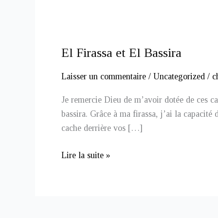
El Firassa et El Bassira
El
Firassa
Laisser un commentaire
/
Uncategorized
/
c
et
El
Je remercie Dieu de m’avoir dotée de ces cap
Bassira
bassira. Grâce à ma firassa, j’ai la capacit
cache derrière vos […]
Lire la suite »