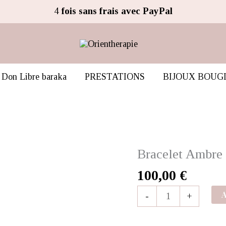
4
fois sans frais avec PayPal
Don Libre baraka
PRESTATIONS
BIJOUX BOUG
Bracelet Ambre 
quantité
de
100,00
€
Bracelet
A
-
+
Ambre
precieux