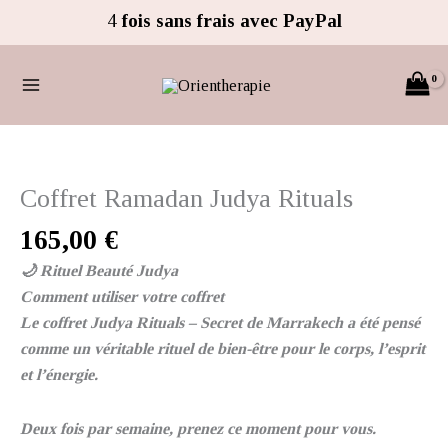
Aller
4
fois sans frais avec PayPal
au
contenu
quantité
de
Coffret
Coffret Ramadan Judya Rituals
Ramadan
165,00
€
Judya
Rituals
🌙 Rituel Beauté Judya
Comment utiliser votre coffret
Le coffret Judya Rituals – Secret de Marrakech a été pensé
comme un véritable rituel de bien-être pour le corps, l’esprit
et l’énergie.
Deux fois par semaine, prenez ce moment pour vous.