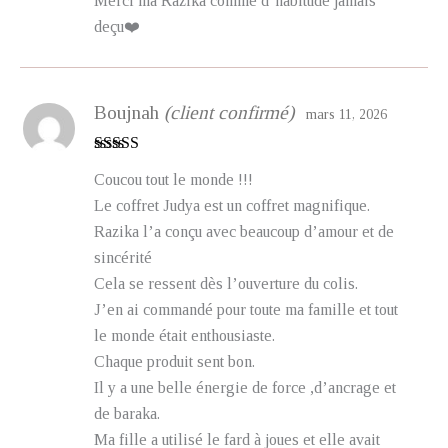
Merci ma Razika comme d’habitude jamais
deçu❤️
Boujnah
(client confirmé)
mars 11, 2026
Note
5
sur 5
Coucou tout le monde !!!
Le coffret Judya est un coffret magnifique.
Razika l’a conçu avec beaucoup d’amour et de
sincérité
Cela se ressent dès l’ouverture du colis.
J’en ai commandé pour toute ma famille et tout
le monde était enthousiaste.
Chaque produit sent bon.
Il y a une belle énergie de force ,d’ancrage et
de baraka.
Ma fille a utilisé le fard à joues et elle avait