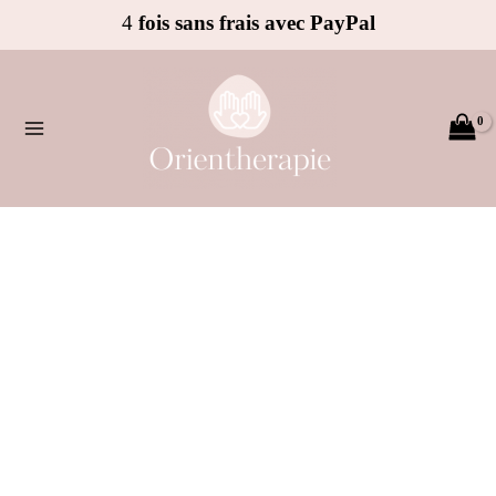
Aller
4
fois sans frais avec PayPal
au
contenu
quantité
de
Collier
Oud
Salib
de
Protection