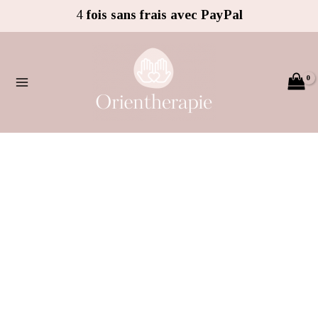
Aller
4
fois sans frais avec PayPal
au
contenu
quantité
de
Coquillage
Cauris