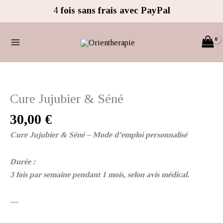
Aller
4
fois sans frais avec PayPal
au
contenu
quantité
de
Cure
Cure Jujubier & Séné
Jujubier
30,00
€
&
Séné
Cure Jujubier & Séné – Mode d’emploi personnalisé
Durée :
3 fois par semaine pendant 1 mois, selon avis médical.
—