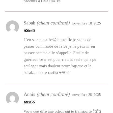
produits à Lala Razika
Sabah
(client confirmé)
novembre 18, 2025
Note
5
sur 5
J’en suis a ma 4e😍 bouteille je viens de
passer commande de la 5e je ne peux m’en
passer comme elle s’appelle l’huile de
guérison ce n’est pour rien la seule qui a pu
soulager mais douleur neurologique et la
baraka a notre razika ♥️🤲🏼
Anais
(client confirmé)
novembre 28, 2025
Note
5
sur 5
Wow que dire une odeur qui te transporte 🥰🥰