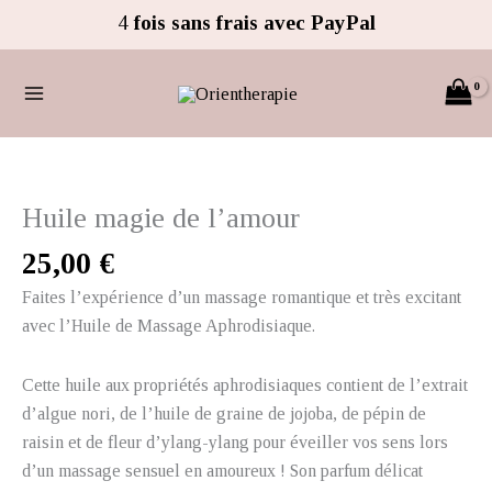
Aller
4
fois sans frais avec PayPal
au
contenu
quantité
de
Huile
Huile magie de l’amour
magie
25,00
€
de
l'amour
Faites l’expérience d’un massage romantique et très excitant
avec l’Huile de Massage Aphrodisiaque.
Cette huile aux propriétés aphrodisiaques contient de l’extrait
d’algue nori, de l’huile de graine de jojoba, de pépin de
raisin et de fleur d’ylang-ylang pour éveiller vos sens lors
d’un massage sensuel en amoureux ! Son parfum délicat