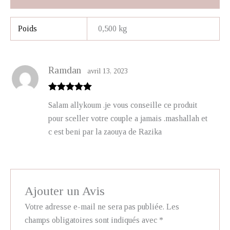
Poids
0,500 kg
Ramdan
avril 13, 2023
Note
5
sur
Salam allykoum .je vous conseille ce produit
5
pour sceller votre couple a jamais .mashallah et
c est beni par la zaouya de Razika
Ajouter un Avis
Votre adresse e-mail ne sera pas publiée.
Les
champs obligatoires sont indiqués avec
*