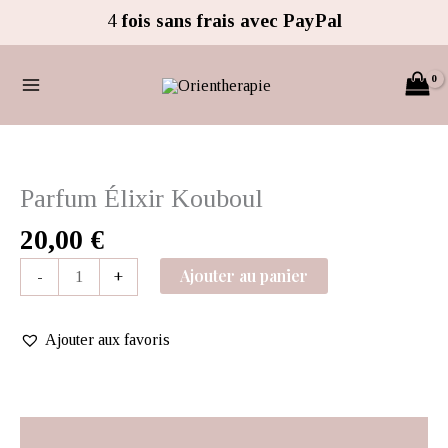
Aller
4
fois sans frais avec PayPal
au
contenu
quantité
de
Parfum
Parfum Élixir Kouboul
Élixir
20,00
€
Kouboul
Ajouter au panier
-
+
Ajouter aux favoris
Description