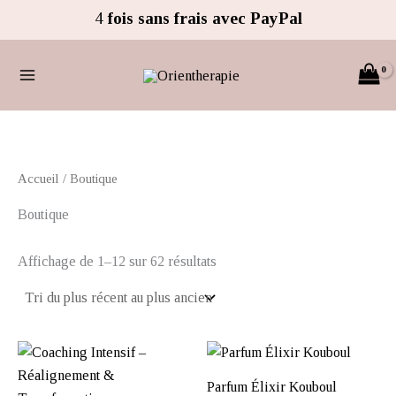
Trié
Aller
4
fois sans frais avec PayPal
du
au
plus
récent
contenu
au
plus
ancien
Accueil
/ Boutique
Boutique
Affichage de 1–12 sur 62 résultats
Parfum Élixir Kouboul